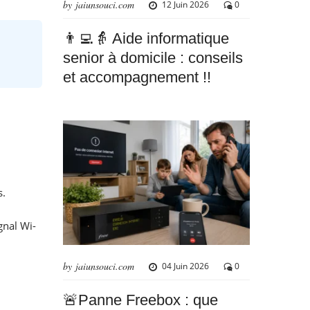
by jaiunsouci.com
12 Juin 2026
0
👨‍💻👵 Aide informatique
senior à domicile : conseils
et accompagnement !!
s.
gnal Wi-
by jaiunsouci.com
04 Juin 2026
0
🚨Panne Freebox : que