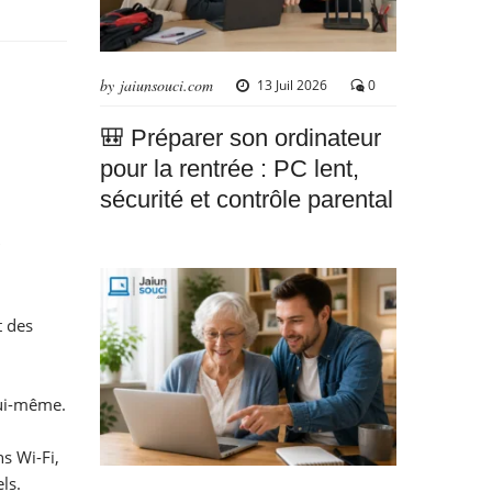
by jaiunsouci.com
13 Juil 2026
0
🎒 Préparer son ordinateur
pour la rentrée : PC lent,
sécurité et contrôle parental
t des
lui-même.
s Wi-Fi,
ls.