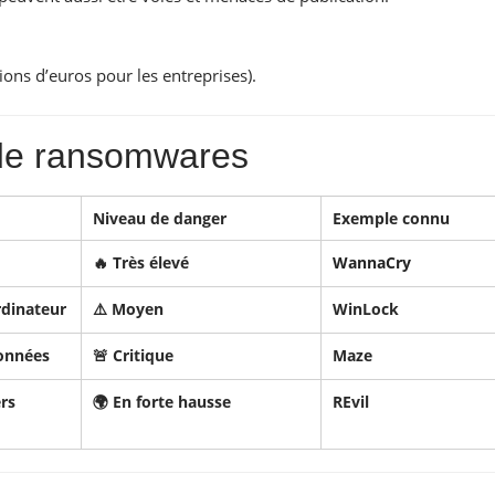
ns d’euros pour les entreprises).
 de ransomwares
Niveau de danger
Exemple connu
🔥 Très élevé
WannaCry
ordinateur
⚠️ Moyen
WinLock
données
🚨 Critique
Maze
rs
🌍 En forte hausse
REvil