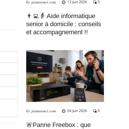
by jaiunsouci.com
12 Juin 2026
0
👨‍💻👵 Aide informatique
senior à domicile : conseils
et accompagnement !!
by jaiunsouci.com
04 Juin 2026
0
🚨Panne Freebox : que