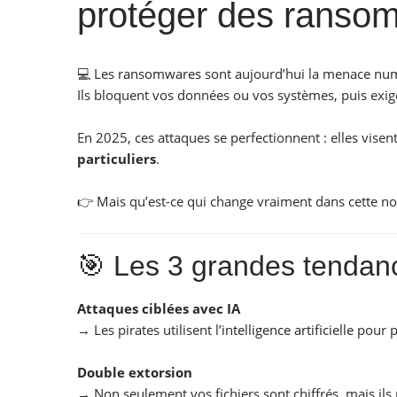
protéger des ranso
💻 Les
ransomwares
sont aujourd’hui la menace num
Ils bloquent vos données ou vos systèmes, puis exi
En 2025, ces attaques se perfectionnent : elles visen
particuliers
.
👉 Mais qu’est-ce qui change vraiment dans cette no
🎯 Les 3 grandes tendanc
Attaques ciblées avec IA
→ Les pirates utilisent l’
intelligence artificielle
pour pe
Double extorsion
→ Non seulement vos fichiers sont chiffrés, mais ils