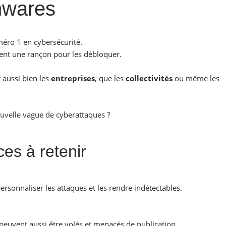
mwares
éro 1 en cybersécurité.
gent une rançon pour les débloquer.
t aussi bien les
entreprises
, que les
collectivités
ou même les
uvelle vague de cyberattaques ?
es à retenir
rsonnaliser les attaques et les rendre indétectables.
 peuvent aussi être volés et menacés de publication.